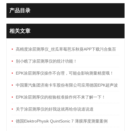
产品目录
相关文章
高精度涂层测厚仪_丝瓜草莓芭乐秋葵APP下载污合集百
科
别小瞧了涂层测厚仪的统计功能！
EPK涂层测厚仪操作不合理，可能会影响测量精度哦！
中国重汽集团济南卡车股份有限公司应用德国EPK超声波
涂层测厚仪检测塑料保险杠分层涂层厚度
EPK涂层测厚仪的校验校准操作何不来了解一下！
关于涂层测厚仪的好我这就再给你说道说道
德国ElektroPhysik QuintSonic 7 薄膜厚度测量案例